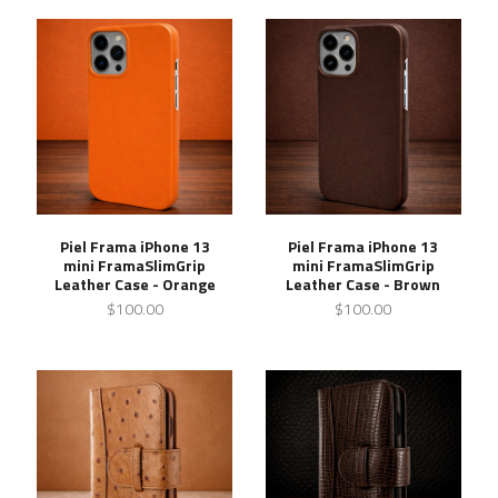
Piel Frama iPhone 13
Piel Frama iPhone 13
mini FramaSlimGrip
mini FramaSlimGrip
Leather Case - Orange
Leather Case - Brown
$100.00
$100.00