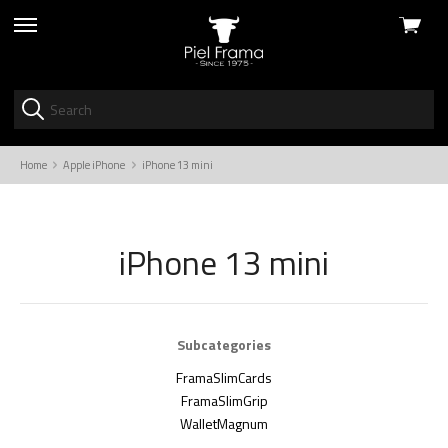
View
skip
cart
to
menu
Home
Apple iPhone
iPhone 13 mini
iPhone 13 mini
Subcategories
FramaSlimCards
FramaSlimGrip
WalletMagnum