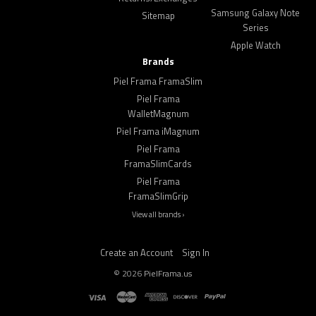
Samsung Galaxy Note
Sitemap
Series
Apple Watch
Brands
Piel Frama FramaSlim
Piel Frama
WalletMagnum
Piel Frama iMagnum
Piel Frama
FramaSlimCards
Piel Frama
FramaSlimGrip
View all brands ›
Create an Account
Sign In
©
2026
PielFrama.us