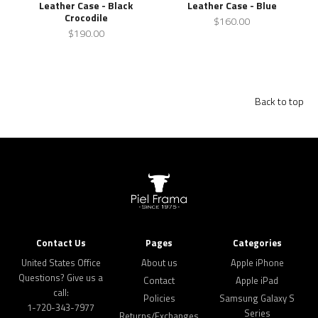
Leather Case - Black
Leather Case - Blue
Crocodile
$160.00
$190.00
Back to top
Contact Us
Pages
Categories
United States Office
About us
Apple iPhone
Questions? Give us a
Contact
Apple iPad
call:
Policies
Samsung Galaxy S
1-720-343-7977
Series
Returns/Exchanges